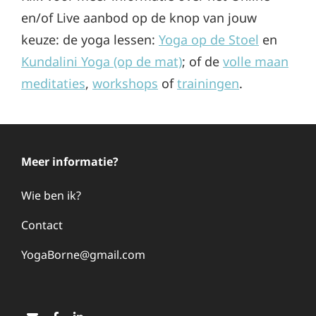
en/of Live aanbod op de knop van jouw
keuze: de yoga lessen:
Yoga op de Stoel
en
Kundalini Yoga (op de mat)
; of de
volle maan
meditaties
,
workshops
of
trainingen
.
Meer informatie?
Wie ben ik?
Contact
YogaBorne@gmail.com