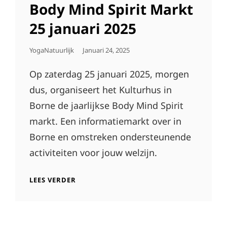
LINKS
Body Mind Spirit Markt
25 januari 2025
Geplaatst
YogaNatuurlijk
Januari 24, 2025
Op
Op zaterdag 25 januari 2025, morgen
dus, organiseert het Kulturhus in
Borne de jaarlijkse Body Mind Spirit
markt. Een informatiemarkt over in
Borne en omstreken ondersteunende
activiteiten voor jouw welzijn.
BODY
LEES VERDER
MIND
SPIRIT
MARKT
25