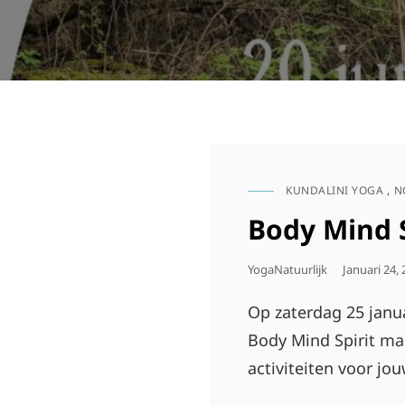
KUNDALINI YOGA
,
N
CAT
LINKS
Body Mind S
Geplaatst
YogaNatuurlijk
Januari 24,
Op
Op zaterdag 25 janua
Body Mind Spirit ma
activiteiten voor jou