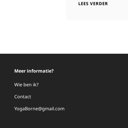
BODY
LEES VERDER
MIND
SPIRIT
MARKT
25
JANUARI
2025
Meer informatie?
Wie ben ik?
Contact
YogaBorne@gmail.com